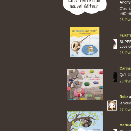
Anony
C'est f
:-)))))))
26 févr
Faruff
SUPER
Love co
26 févr
Carine
Qu'il fa
26 févr
Rebz
a
je voud
27 févr
Marie-