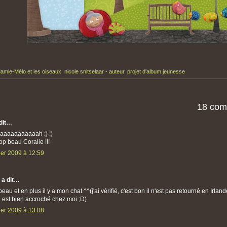
amie-Mélo et les oiseaux
,
nicole snitselaar - auteur
,
projet d'album jeunesse
18 com
dit…
aaaaaaaaaah :) :)
rop beau Coralie !!!
ier 2009 à 12:59
a dit…
eau et en plus il y a mon chat ^^(j'ai vérifié, c'est bon il n'est pas retourné en Irland
l est bien accroché chez moi ;D)
ier 2009 à 13:08