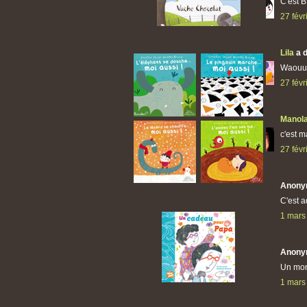
C'est B
27 févr
Lila
a 
Waouuu 
27 févr
Manola
c'est m
27 févr
Anony
C'est a
1 mars
Anony
Un mon
1 mars