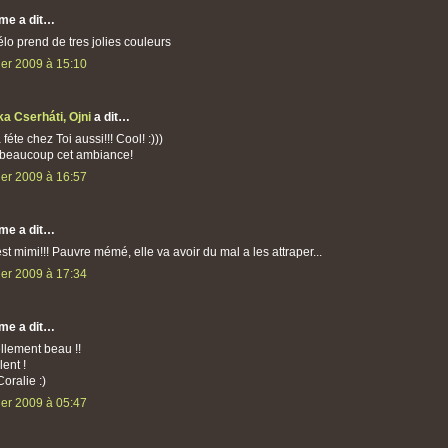
me a dit…
lo prend de tres jolies couleurs
ier 2009 à 15:10
ka Cserháti, Ojni
a dit…
 féte chez Toi aussi!!! Cool! :)))
 beaucoup cet ambiance!
ier 2009 à 16:57
me a dit…
st mimi!!! Pauvre mémé, elle va avoir du mal a les attraper...
ier 2009 à 17:34
me a dit…
ellement beau !!
lent !
oralie :)
ier 2009 à 05:47