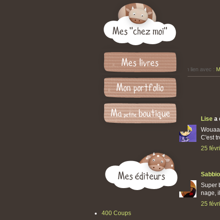
En lien avec :
M
Lise
a 
Wouaaa
C'est t
25 févr
Sabbio
Super b
nage, i
25 févr
400 Coups