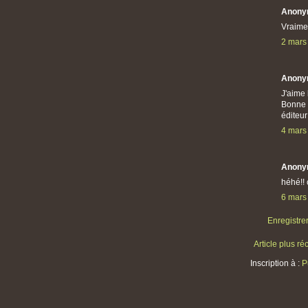
Anony
Vraime
2 mars
Anony
J'aime 
Bonne c
éditeu
4 mars
Anony
héhé!! c
6 mars
Enregistre
Article plus ré
Inscription à :
P