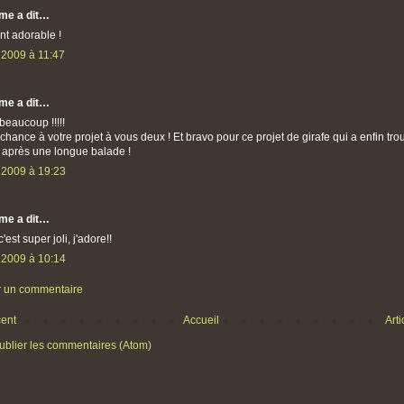
me a dit…
nt adorable !
 2009 à 11:47
me a dit…
beaucoup !!!!!
hance à votre projet à vous deux ! Et bravo pour ce projet de girafe qui a enfin tro
r après une longue balade !
 2009 à 19:23
me a dit…
'est super joli, j'adore!!
 2009 à 10:14
r un commentaire
cent
Accueil
Art
ublier les commentaires (Atom)