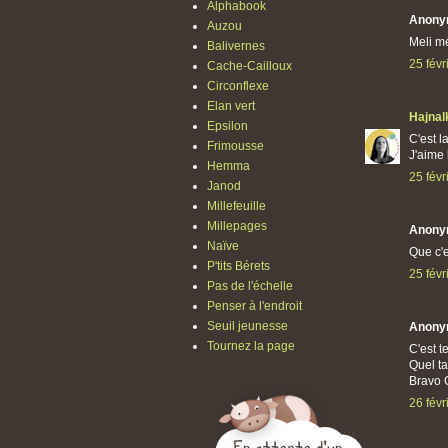
Alphabook
Anony
Auzou
Meli mé
Balivernes
25 févr
Cache-Cailloux
Circonflexe
Elan vert
Hajnal
Epsilon
C'est la
Frimousse
J'aime
Hemma
25 févr
Janod
Millefeuille
Millepages
Anony
Naïve
Que c'e
P'tits Bérets
25 févr
Pas de l'échelle
Penser à l'endroit
Seuil jeunesse
Anony
Tournez la page
C'est t
Quel ta
Bravo C
26 févr