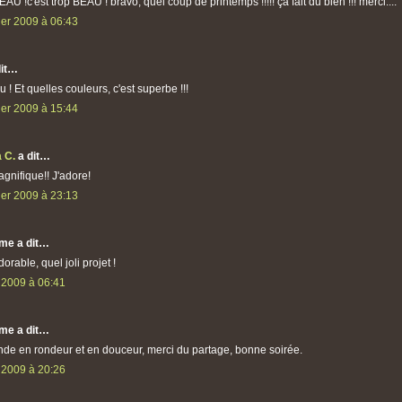
EAU !c'est trop BEAU ! bravo, quel coup de printemps !!!!! ça fait du bien !!! merci....
ier 2009 à 06:43
dit…
! Et quelles couleurs, c'est superbe !!!
ier 2009 à 15:44
 C.
a dit…
agnifique!! J'adore!
ier 2009 à 23:13
me a dit…
dorable, quel joli projet !
 2009 à 06:41
me a dit…
de en rondeur et en douceur, merci du partage, bonne soirée.
 2009 à 20:26