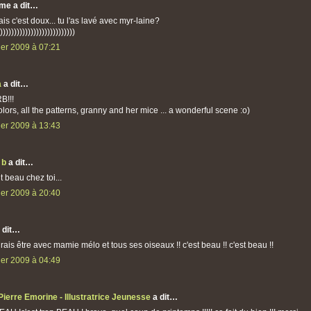
me a dit…
rais c'est doux... tu l'as lavé avec myr-laine?
))))))))))))))))))))))))))))
ier 2009 à 07:21
a
a dit…
B!!!
lors, all the patterns, granny and her mice ... a wonderful scene :o)
ier 2009 à 13:43
 b
a dit…
it beau chez toi...
ier 2009 à 20:40
 dit…
rais être avec mamie mélo et tous ses oiseaux !! c'est beau !! c'est beau !!
ier 2009 à 04:49
Pierre Emorine - Illustratrice Jeunesse
a dit…